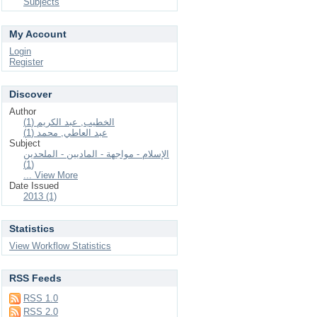
Subjects
My Account
Login
Register
Discover
Author
الخطيب, عبد الكريم (1)
عبد العاطي, محمد (1)
Subject
الإسلام - مواجهة - الماديين - الملحدين
(1)
... View More
Date Issued
2013 (1)
Statistics
View Workflow Statistics
RSS Feeds
RSS 1.0
RSS 2.0