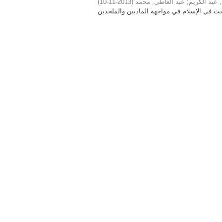
)
2013-11-10
(
عبد العاطي, محمد
;
عبد الكريم
ث في الإسلام في مواجهة الماديين والملحدين