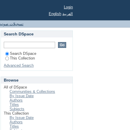
Login
English
العربية
تسجيلات صوتية
Search DSpace
Search DSpace
This Collection
Advanced Search
Browse
All of DSpace
Communities & Collections
By Issue Date
Authors
Titles
Subjects
This Collection
By Issue Date
Authors
Titles