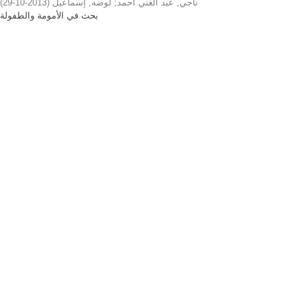
)
2013-10-29
(
لوضه, إسماعيل
;
ناجي, عبد الغني أحمد
بحث في الأمومة والطفولة