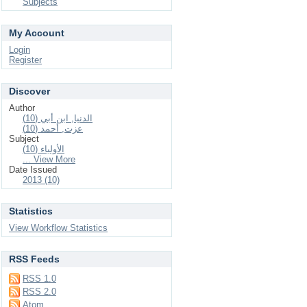
Subjects
My Account
Login
Register
Discover
Author
الدنيا, ابن أبي (10)
عزت, أحمد (10)
Subject
الأولياء (10)
... View More
Date Issued
2013 (10)
Statistics
View Workflow Statistics
RSS Feeds
RSS 1.0
RSS 2.0
Atom