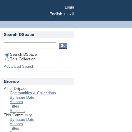
Login
العربية
English
Search DSpace
Search DSpace
This Collection
Advanced Search
Browse
All of DSpace
Communities & Collections
By Issue Date
Authors
Titles
Subjects
This Community
By Issue Date
Authors
Titles