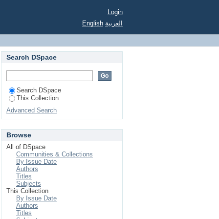
Login
English
العربية
Search DSpace
Search DSpace
This Collection
Advanced Search
Browse
All of DSpace
Communities & Collections
By Issue Date
Authors
Titles
Subjects
This Collection
By Issue Date
Authors
Titles