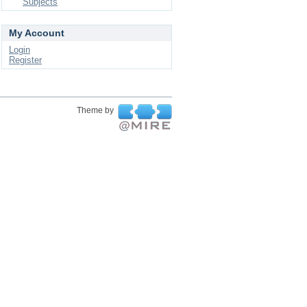
Subjects
My Account
Login
Register
Theme by