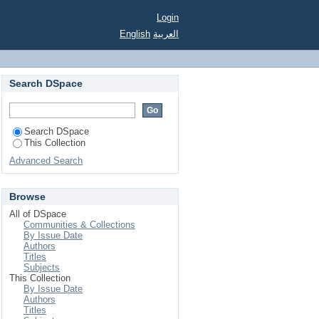
Login
English
العربية
Search DSpace
Search DSpace
This Collection
Advanced Search
Browse
All of DSpace
Communities & Collections
By Issue Date
Authors
Titles
Subjects
This Collection
By Issue Date
Authors
Titles