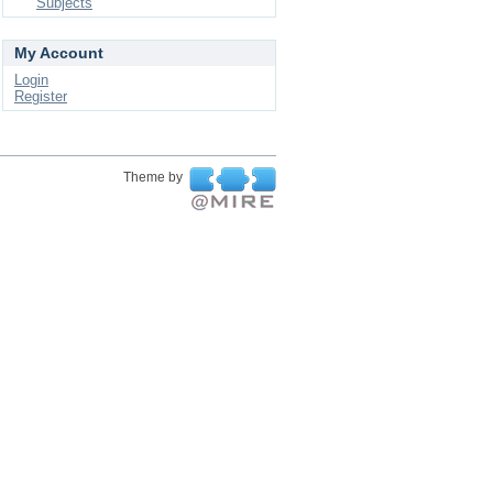
Subjects
My Account
Login
Register
Theme by