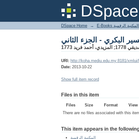
DSpace 
DSpace Home
→
المكتبة الرقمية
فريد 1773
URI:
http://koha.mediu.edu.my:8181/xmlui
Date:
2013-10-22
Show full item record
Files in this item
Files
Size
Format
View
There are no files associated with this ite
This item appears in the following
المكتبة الرقمية