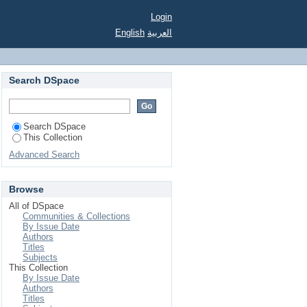
Login
English
العربية
Search DSpace
Search DSpace
This Collection
Advanced Search
Browse
All of DSpace
Communities & Collections
By Issue Date
Authors
Titles
Subjects
This Collection
By Issue Date
Authors
Titles