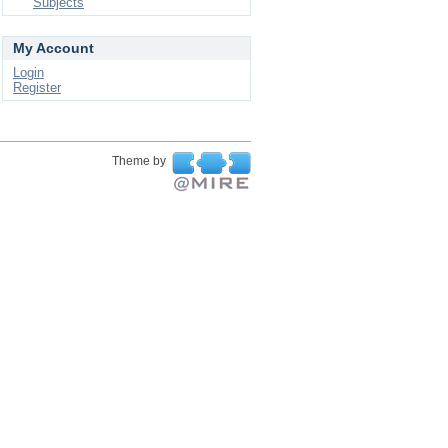
Subjects
My Account
Login
Register
Theme by