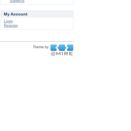
Subjects
My Account
Login
Register
Theme by