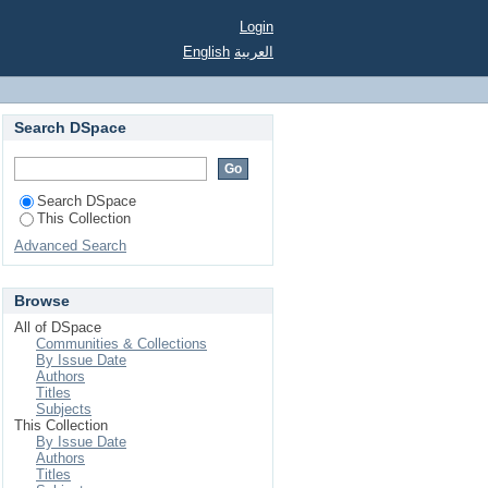
Login
English
العربية
Search DSpace
Search DSpace
This Collection
Advanced Search
Browse
All of DSpace
Communities & Collections
By Issue Date
Authors
Titles
Subjects
This Collection
By Issue Date
Authors
Titles