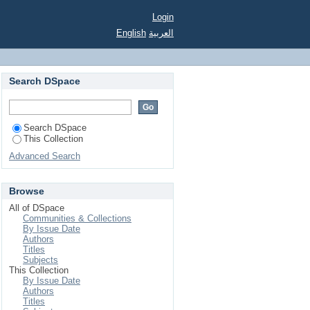
Login
English
العربية
Search DSpace
Search DSpace
This Collection
Advanced Search
Browse
All of DSpace
Communities & Collections
By Issue Date
Authors
Titles
Subjects
This Collection
By Issue Date
Authors
Titles