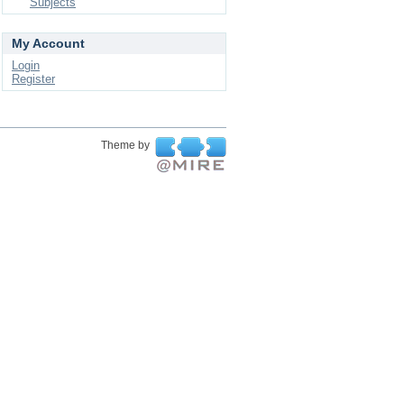
Subjects
My Account
Login
Register
Theme by