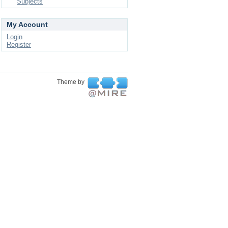
Subjects
My Account
Login
Register
Theme by