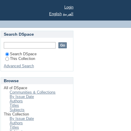
Login
English
العربية
Search DSpace
Search DSpace
This Collection
Advanced Search
Browse
All of DSpace
Communities & Collections
By Issue Date
Authors
Titles
Subjects
This Collection
By Issue Date
Authors
Titles