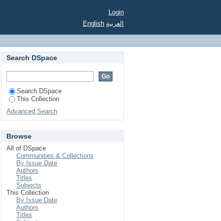
Login
English
العربية
Search DSpace
Search DSpace
This Collection
Advanced Search
Browse
All of DSpace
Communities & Collections
By Issue Date
Authors
Titles
Subjects
This Collection
By Issue Date
Authors
Titles