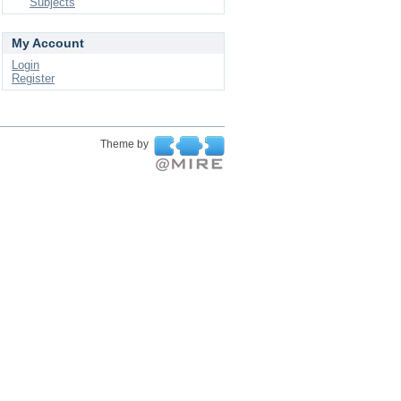
Subjects
My Account
Login
Register
Theme by