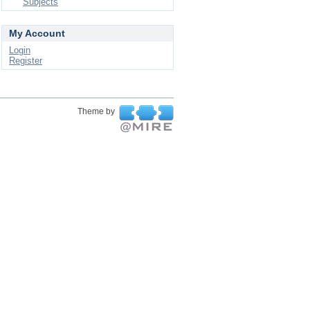
Subjects
My Account
Login
Register
Theme by