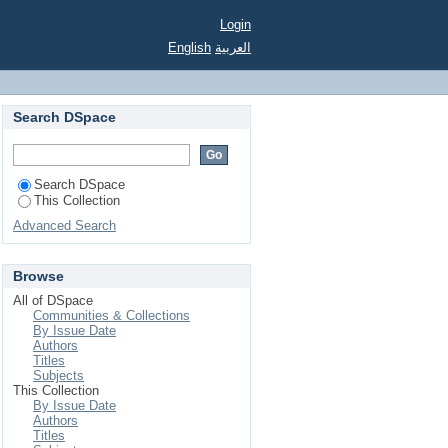
Login
English
العربية
Search DSpace
Search DSpace
This Collection
Advanced Search
Browse
All of DSpace
Communities & Collections
By Issue Date
Authors
Titles
Subjects
This Collection
By Issue Date
Authors
Titles