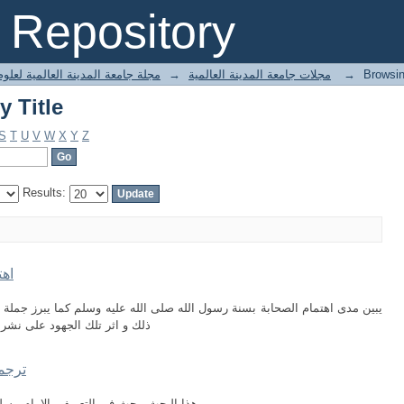
Browsing العدد الثاني e
Repository
→
مجلات جامعة المدينة العالمية
→
مجلة جامعة المدينة العالمية لعلو
Browsing العدد الثاني e
S
T
U
V
W
X
Y
Z
Results:
اهت
يبين مدى اهتمام الصحابة بسنة رسول الله صلى الله عليه وسلم كما يبرز جملة 
ذلك و اثر تلك الجهود على نشر ا
ترجمة
هذا البحث يبحث في التعريف بالإمام مسلم من حيث نشأته، وعقيدته، ومؤلفاته، وتلاميذه.