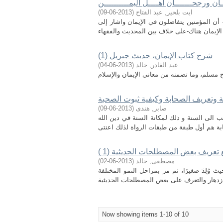
ـان ورجحـــــــان أهــــل اليمــــــــــن
ايت بلخير, عبد الفتاح
(
2013-06-09
)
أن المؤمنين يتفاضلون في الإيمان واشار إلى
الإيمان هناك-على خلاف بين المحديث والفقهاء
شرح كتاب الإيمان، حديث جبريل (1)
عبد القادر, خالد
(
2013-06-04
)
 مسلم، وما تضمنه من معاني الإيمان والإسلام
 وتعريف الصحابة وكيفية ثبوت الصحبة
صابر, هندى
(
2013-06-09
)
نسب الى السنة و ذلك لمكانة السنة في دين الله
عريف بعض المصطلحات الحديثية (1 )
مصطفى, خالد
(
2013-06-02
)
ُلِدَ صغيرًا، ثم مر بمراحل النمو المختلفة
Now showing items 1-10 of 10