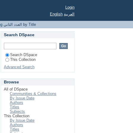
Login
العربية
English
Browsing العدد الثاني by Title
Search DSpace
Search DSpace
This Collection
Advanced Search
Browse
All of DSpace
Communities & Collections
By Issue Date
Authors
Titles
Subjects
This Collection
By Issue Date
Authors
Titles