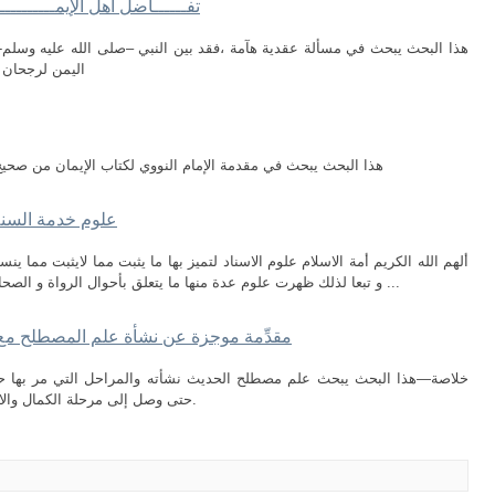
تفــــــاضل أهل الإيمــــــــــ
هذا البحث يبحث في مسألة عقدية هآمة ،فقد بين النبي –صلى الله عليه وسلم- 
اليمن لرجحان 
هذا البحث يبحث في مقدمة الإمام النووي لكتاب الإيمان من صحيح
علوم خدمة السنة
ألهم الله الكريم أمة الاسلام علوم الاسناد لتميز بها ما يثبت مما لايثبت مما ي
و تبعا لذلك ظهرت علوم عدة منها ما يتعلق بأحوال الرواة و الصحابة هم أول طبقة من طبقات الرواة لذلك اعنتى ...
مقدِّمة موجزة عن نشأة علم المصطلح مع ت
خلاصة—هذا البحث يبحث علم مصطلح الحديث نشأته والمراحل التي مر بها حيث و
حتى وصل إلى مرحلة الكمال والازدهار والتعرف على بعض المصطلحات الحديثية.