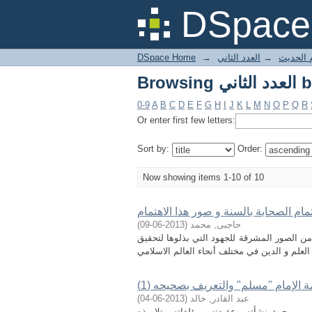
by Titl
DSpace 
م الحديث
→
العدد الثاني
→
DSpace Home
by Titl
0-9
A
B
C
D
E
F
G
H
I
J
K
L
M
N
O
P
Q
R
Or enter first few letters:
Sort by:
Order:
Now showing items 1-10 of 10
مام الصحابة بالسنة و صور هذا الاهتمام
حاجبى, محمد
(
2013-06-09
)
من الصور المشرقة للجهود التي بذلوها لتحقيق
لعلم و الدين في مختلف أنحاء العالم الاسلامي
 الإمام "مسلم" والتعريف بصحيحه (1)
عبد القادر, خالد
(
2013-06-04
)