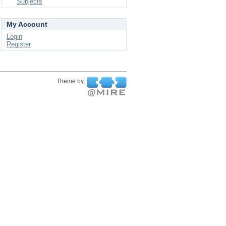
Subjects
My Account
Login
Register
Theme by