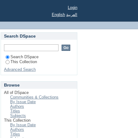
Login
English
العربية
Search DSpace
Search DSpace
This Collection
Advanced Search
Browse
All of DSpace
Communities & Collections
By Issue Date
Authors
Titles
Subjects
This Collection
By Issue Date
Authors
Titles