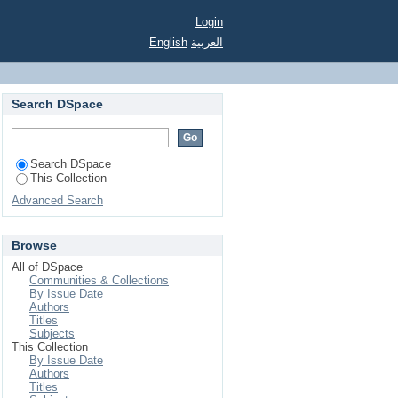
Login
English
العربية
Search DSpace
Search DSpace
This Collection
Advanced Search
Browse
All of DSpace
Communities & Collections
By Issue Date
Authors
Titles
Subjects
This Collection
By Issue Date
Authors
Titles