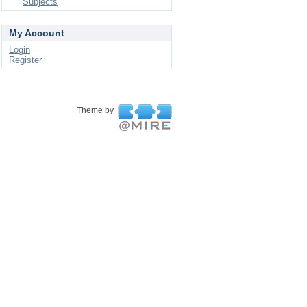
Subjects
My Account
Login
Register
Theme by