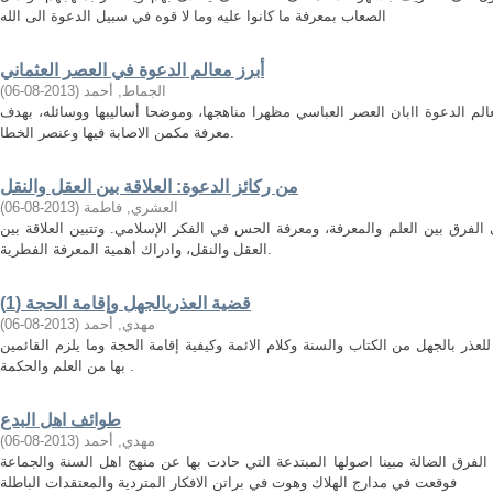
الصعاب بمعرفة ما كانوا عليه وما لا قوه في سبيل الدعوة الى الله
أبرز معالم الدعوة في العصر العثماني
الجماط, أحمد
(
2013-08-06
)
م الدعوة اابان العصر العباسي مظهرا مناهجها، وموضحا أساليبها ووسائله، بهدف
معرفة مكمن الاصابة فيها وعنصر الخطا.
من ركائز الدعوة: العلاقة بين العقل والنقل
العشري, فاطمة
(
2013-08-06
)
فرق بين العلم والمعرفة، ومعرفة الحس في الفكر الإسلامي. وتتبين العلاقة بين
العقل والنقل، وادراك أهمية المعرفة الفطرية.
قضية العذربالجهل وإقامة الحجة (1)
مهدي, أحمد
(
2013-08-06
)
عذر بالجهل من الكتاب والسنة وكلام الائمة وكيفية إقامة الحجة وما يلزم القائمين
بها من العلم والحكمة .
طوائف اهل البدع
مهدي, أحمد
(
2013-08-06
)
رق الضالة مبينا اصولها المبتدعة التي حادت بها عن منهج اهل السنة والجماعة
فوقعت في مدارج الهلاك وهوت في براتن الافكار المتردية والمعتقدات الباطلة