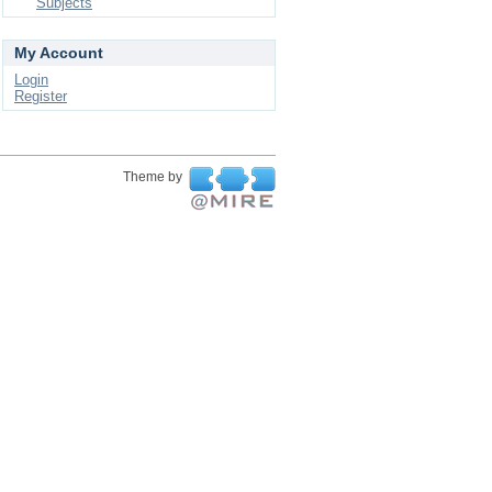
Subjects
My Account
Login
Register
Theme by