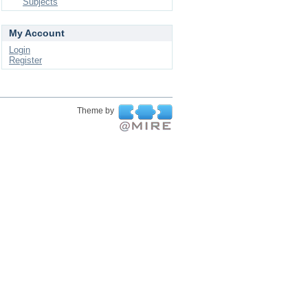
Subjects
My Account
Login
Register
Theme by