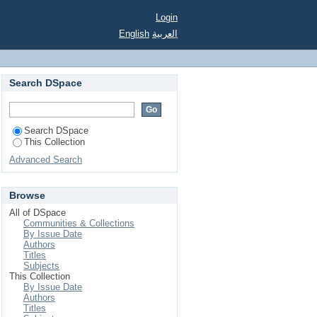
Login
English
العربية
Search DSpace
Search DSpace
This Collection
Advanced Search
Browse
All of DSpace
Communities & Collections
By Issue Date
Authors
Titles
Subjects
This Collection
By Issue Date
Authors
Titles