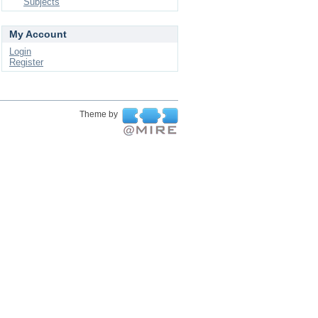
Subjects
My Account
Login
Register
Theme by