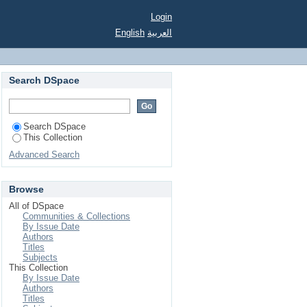
Login
English
العربية
Search DSpace
Search DSpace
This Collection
Advanced Search
Browse
All of DSpace
Communities & Collections
By Issue Date
Authors
Titles
Subjects
This Collection
By Issue Date
Authors
Titles