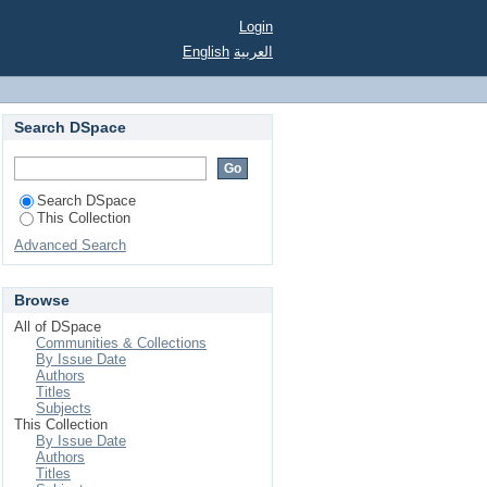
Login
English
العربية
Search DSpace
Search DSpace
This Collection
Advanced Search
Browse
All of DSpace
Communities & Collections
By Issue Date
Authors
Titles
Subjects
This Collection
By Issue Date
Authors
Titles