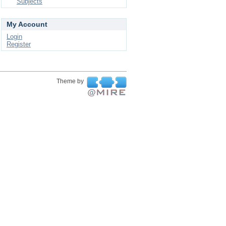
Subjects
My Account
Login
Register
Theme by