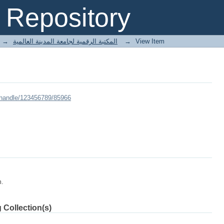
Repository
→
E-Books المكتبة الرقمية لجامعة المدينة العالمية
→
View Item
/handle/123456789/85966
m.
 Collection(s)