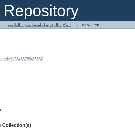
Repository
→
E-Books المكتبة الرقمية لجامعة المدينة العالمية
→
View Item
/handle/123456789/85652
m.
 Collection(s)