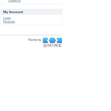
Subjects
My Account
Login
Register
Theme by