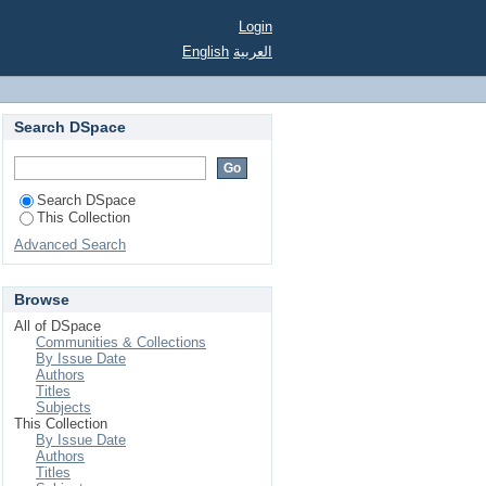
Login
English
العربية
Search DSpace
Search DSpace
This Collection
Advanced Search
Browse
All of DSpace
Communities & Collections
By Issue Date
Authors
Titles
Subjects
This Collection
By Issue Date
Authors
Titles