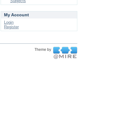
Subjects
My Account
Login
Register
Theme by