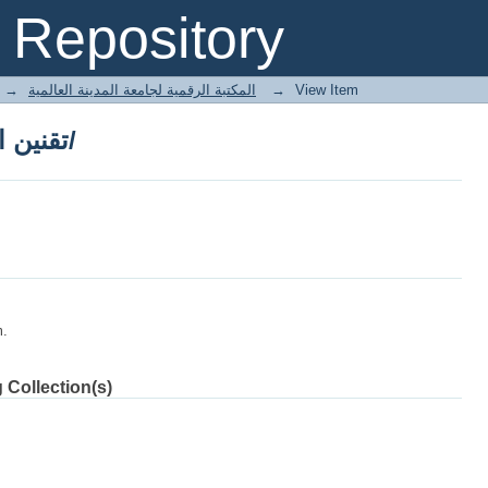
تقنين الشريعة أضراره ومفاسده/
Repository
→
E-Books المكتبة الرقمية لجامعة المدينة العالمية
→
View Item
تقنين الشريعة أضراره ومفاسده/
m.
 Collection(s)