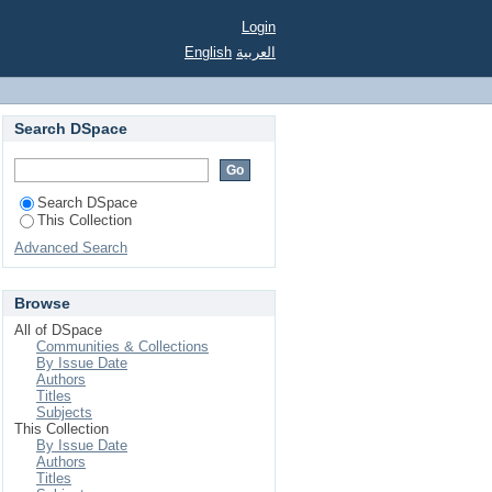
Login
English
العربية
Search DSpace
Search DSpace
This Collection
Advanced Search
Browse
All of DSpace
Communities & Collections
By Issue Date
Authors
Titles
Subjects
This Collection
By Issue Date
Authors
Titles