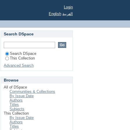
Login
English
العربية
Search DSpace
Search DSpace
This Collection
Advanced Search
Browse
All of DSpace
Communities & Collections
By Issue Date
Authors
Titles
Subjects
This Collection
By Issue Date
Authors
Titles