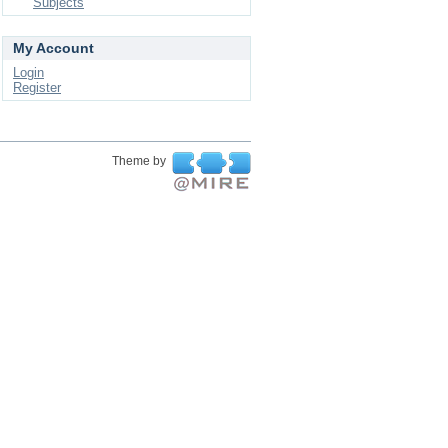
Subjects
My Account
Login
Register
Theme by