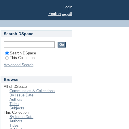
Login
English
العربية
Search DSpace
Search DSpace
This Collection
Advanced Search
Browse
All of DSpace
Communities & Collections
By Issue Date
Authors
Titles
Subjects
This Collection
By Issue Date
Authors
Titles