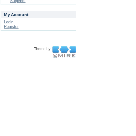
Subjects
My Account
Login
Register
Theme by