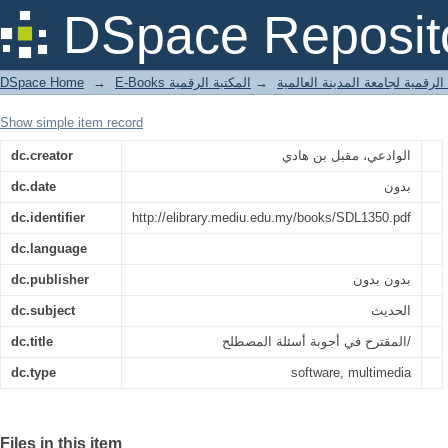
المقترح في أجوبة أسئلة المصطلح/
DSpace Reposit
DSpace Home
→
المكتبة الرقمية
→
E-Books لرقمية لجامعة المدينة العالمية
Show simple item record
dc.creator
الوادعي، مقبل بن هادي
dc.date
بدون
dc.identifier
http://elibrary.mediu.edu.my/books/SDL1350.pdf
dc.language
dc.publisher
بدون بدون
dc.subject
الحديث
dc.title
المقترح في أجوبة أسئلة المصطلح/
dc.type
software, multimedia
Files in this item