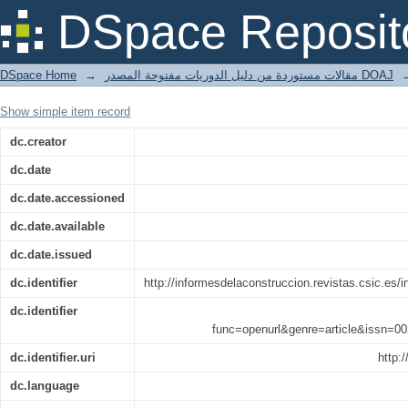
Caracterizaci&#243;n de las adiciones
DSpace Reposit
conducci&#243;n
DSpace Home
→
مقالات مستوردة من دليل الدوريات مفتوحة المصدر DOAJ
Show simple item record
dc.creator
dc.date
dc.date.accessioned
dc.date.available
dc.date.issued
dc.identifier
http://informesdelaconstruccion.revistas.csic.es/
dc.identifier
func=openurl&genre=article&issn
dc.identifier.uri
http:
dc.language