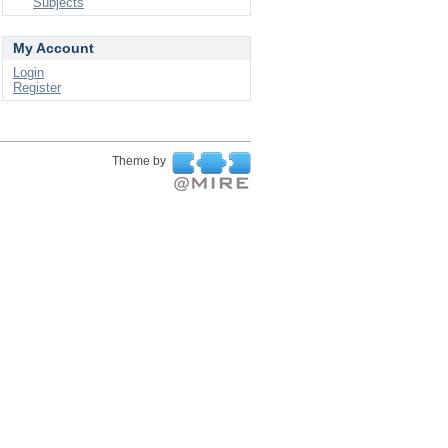
Subjects
My Account
Login
Register
Theme by