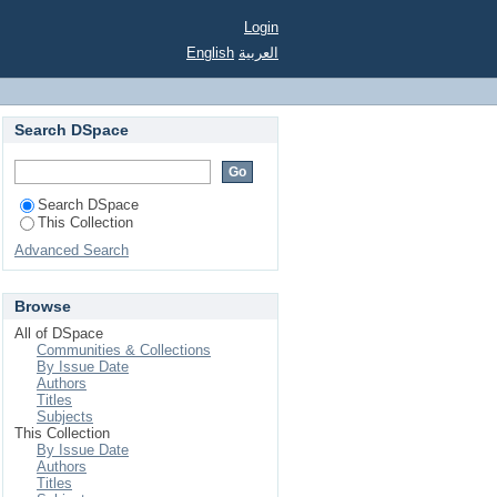
Login
English
العربية
Search DSpace
Search DSpace
This Collection
Advanced Search
Browse
All of DSpace
Communities & Collections
By Issue Date
Authors
Titles
Subjects
This Collection
By Issue Date
Authors
Titles