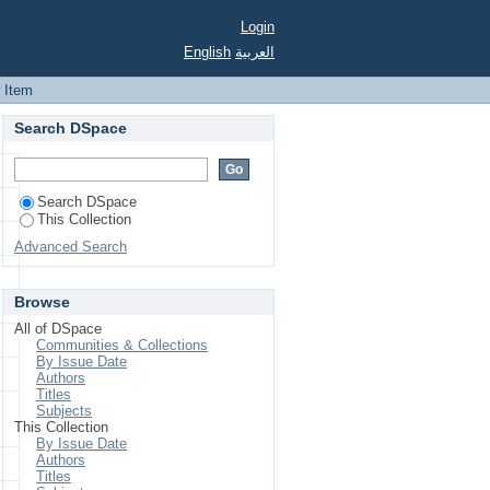
S (REML/BLUP) NA
Login
DIÇÃO DE VALORES
English
العربية
 Item
Search DSpace
Search DSpace
This Collection
Advanced Search
Browse
All of DSpace
Communities & Collections
By Issue Date
Authors
Titles
Subjects
This Collection
By Issue Date
Authors
Titles