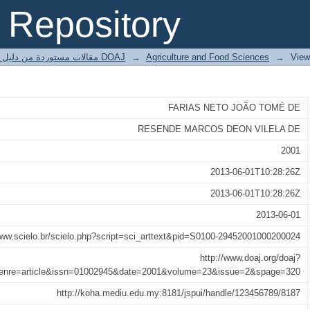
TODOLOGIA DE MODELOS MISTO
Repository
MPONENTES DE VARIÂNCIA E PRE
HEIRA (Bactris gasipaes)
مقالات مستوردة من دليل الدوريات مفتوحة المصدر DOAJ
→
Agriculture and Food Sciences
→
View
FARIAS NETO JOÃO TOMÉ DE
RESENDE MARCOS DEON VILELA DE
2001
2013-06-01T10:28:26Z
2013-06-01T10:28:26Z
2013-06-01
www.scielo.br/scielo.php?script=sci_arttext&pid=S0100-29452001000200024
http://www.doaj.org/doaj?
genre=article&issn=01002945&date=2001&volume=23&issue=2&spage=320
http://koha.mediu.edu.my:8181/jspui/handle/123456789/8187