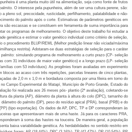
upunheira é uma planta muito útil na alimentação, seja como fonte de frutos
palmito. O interesse pela pupunheira, além de ser uma cultura perene, são:
 a pleno sol, precocidade, rusticidade, perfilhamento, palatabilidade e não-
cimento do palmito após o corte. Estimativas de parâmetros genéticos em
ra são escassas e se constituem em ferramenta de suma importância para
ntar os programas de melhoramento. O objetivo deste trabalho foi estudar a
dade genética e estimar o valor genético individual como critério de seleção,
o o procedimento BLUP/REML (Melhor predição linear não viciada/máxima
imilhança restrita). Adotaram-se duas estratégias de seleção para o caráter
 palmito: simulando programa de melhoramento a curto prazo (CP- seleção
as com 31 indivíduos de maior valor genético) e a longo prazo (LP- seleção
famílias com 53 indivíduos). As progênies foram avaliadas em experimento
m blocos ao acaso com três repetições, parcelas lineares de cinco plantas,
açadas de 2,0 m x 1,0 m e bordadura composta por uma fileira em torno do
 no Campo Experimental do Matapí, Município de Porto Grande, Estado do
iação foi realizada aos 26 meses pós- plantio (2ª avaliação), coletando-se
tura da planta (AP), diâmetro da planta à altura do colo (DPC), tamanho do
, diâmetro do palmito (DP), peso do resíduo apical (PRA), basal (PRB) e do
o (PP) (tipo exportação). Os dados de AP, DPC, TP e DP corresponderam às
uceiras que apresentavam mais de uma haste. Já para os caracteres PRA,
sponderam à soma das hastes na touceira. De maneira geral, a população
enta baixa variabilidade genética. As herdabilidades no sentido restrito em
ndivíduos foram: AP (18,44%), DPC (3,16%), TP (42,47%), DP (10,54%), PP