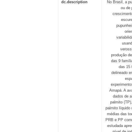
dc.description
No Brasil, a p
ou de 
crescimento
escure
pupunhei
orie
variabili
usand
veross
produção de
das 9 famíli
das 15 
delineado e
esp
experimento
Amapá. A aval
dados de al
palmito (TP)
palmito líquid
médias das to
PRB e PP corre
estudada apres
nível de i