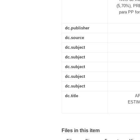
(5,70%), PRB
para PP fo
dc.publisher
dc.source
dc.subject
dc.subject
dc.subject
dc.subject
dc.subject
dc.title
AP
ESTI
Files in this item