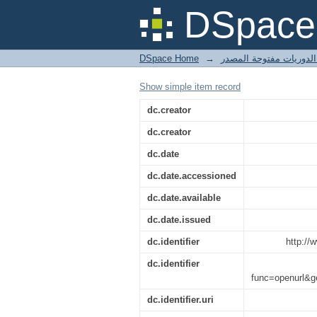
APLICAÇÃO DA ME
DSpace 
ESTIMAÇÃO DE CO
GENÉTICOS EM PUPUN
DSpace Home
→
Show simple item record
dc.creator
dc.creator
dc.date
dc.date.accessioned
dc.date.available
dc.date.issued
dc.identifier
http://
dc.identifier
func=openurl&
dc.identifier.uri