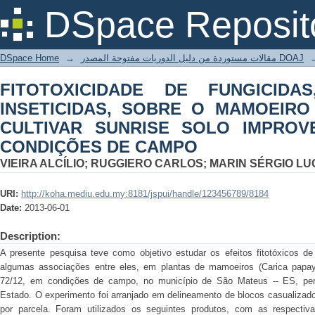
FITOTOXICIDADE DE FUNGICIDAS,
DSpace Reposit
MAMOEIRO (Carica papaya L.) CULT
EM CONDIÇÕES DE CAMPO
DSpace Home
→
مقالات مستوردة من دليل الدوريات مفتوحة المصدر DOAJ
FITOTOXICIDADE DE FUNGICIDA
INSETICIDAS, SOBRE O MAMOEIRO (
CULTIVAR SUNRISE SOLO IMPROVE
CONDIÇÕES DE CAMPO
VIEIRA ALCÍLIO; RUGGIERO CARLOS; MARIN SÉRGIO LU
URI:
http://koha.mediu.edu.my:8181/jspui/handle/123456789/8184
Date:
2013-06-01
Description:
A presente pesquisa teve como objetivo estudar os efeitos fitotóxicos de 
algumas associações entre eles, em plantas de mamoeiros (Carica papay
72/12, em condições de campo, no município de São Mateus -- ES, pert
Estado. O experimento foi arranjado em delineamento de blocos casualizado
por parcela. Foram utilizados os seguintes produtos, com as respecti