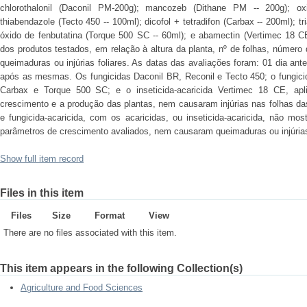
chlorothalonil (Daconil PM-200g); mancozeb (Dithane PM -- 200g); oxi
thiabendazole (Tecto 450 -- 100ml); dicofol + tetradifon (Carbax -- 200ml); 
óxido de fenbutatina (Torque 500 SC -- 60ml); e abamectin (Vertimec 18 CE 
dos produtos testados, em relação à altura da planta, nº de folhas, número d
queimaduras ou injúrias foliares. As datas das avaliações foram: 01 dia ant
após as mesmas. Os fungicidas Daconil BR, Reconil e Tecto 450; o fungicid
Carbax e Torque 500 SC; e o inseticida-acaricida Vertimec 18 CE, apl
crescimento e a produção das plantas, nem causaram injúrias nas folhas d
e fungicida-acaricida, com os acaricidas, ou inseticida-acaricida, não mos
parâmetros de crescimento avaliados, nem causaram queimaduras ou injúrias 
Show full item record
Files in this item
Files
Size
Format
View
There are no files associated with this item.
This item appears in the following Collection(s)
Agriculture and Food Sciences