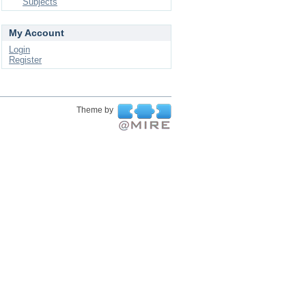
Subjects
My Account
Login
Register
Theme by