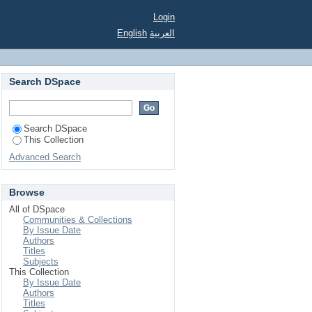
Login
English
العربية
Search DSpace
Search DSpace
This Collection
Advanced Search
Browse
All of DSpace
Communities & Collections
By Issue Date
Authors
Titles
Subjects
This Collection
By Issue Date
Authors
Titles