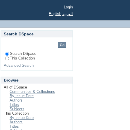
desuso para movilidad
Login
English
العربية
Search DSpace
Search DSpace
This Collection
Advanced Search
Browse
All of DSpace
Communities & Collections
By Issue Date
Authors
Titles
Subjects
This Collection
By Issue Date
Authors
Titles