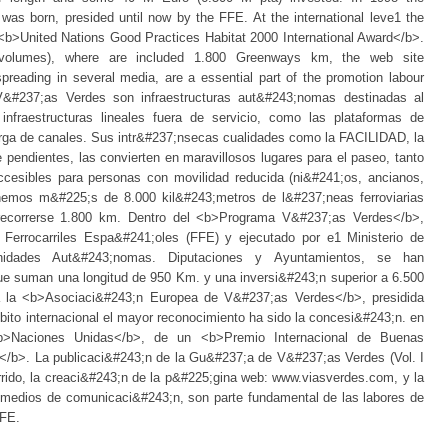
s born, presided until now by the FFE. At the international leve1 the
<b>United Nations Good Practices Habitat 2000 International Award</b>.
volumes), where are included 1.800 Greenways km, the web site
reading in several media, are a essential part of the promotion labour
&#237;as Verdes son infraestructuras aut&#243;nomas destinadas al
 infraestructuras lineales fuera de servicio, como las plataformas de
sirga de canales. Sus intr&#237;nsecas cualidades como la FACILIDAD, la
ndientes, las convierten en maravillosos lugares para el paseo, tanto
ccesibles para personas con movilidad reducida (ni&#241;os, ancianos,
emos m&#225;s de 8.000 kil&#243;metros de l&#237;neas ferroviarias
recorrerse 1.800 km. Dentro del <b>Programa V&#237;as Verdes</b>,
 Ferrocarriles Espa&#241;oles (FFE) y ejecutado por e1 Ministerio de
idades Aut&#243;nomas. Diputaciones y Ayuntamientos, se han
e suman una longitud de 950 Km. y una inversi&#243;n superior a 6.500
a la <b>Asociaci&#243;n Europea de V&#237;as Verdes</b>, presidida
ito internacional el mayor reconocimiento ha sido la concesi&#243;n. en
b>Naciones Unidas</b>, de un <b>Premio Internacional de Buenas
</b>. La publicaci&#243;n de la Gu&#237;a de V&#237;as Verdes (Vol. I
rrido, la creaci&#243;n de la p&#225;gina web: www.viasverdes.com, y la
s medios de comunicaci&#243;n, son parte fundamental de las labores de
FFE.