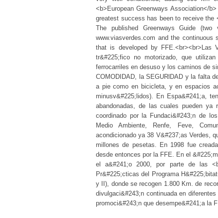
<b>European Greenways Association</b> wa
greatest success has been to receive the 
The published Greenways Guide (two 
www.viasverdes.com and the continuous sp
that is developed by FFE.<br><br>Las V
tr&#225;fico no motorizado, que utilizan
ferrocarriles en desuso y los caminos de 
COMODIDAD, la SEGURlDAD y la falta de pe
a pie como en bicicleta, y en espacios a
minusv&#225;lidos). En Espa&#241;a, ten
abandonadas, de las cuales pueden ya 
coordinado por la Fundaci&#243;n de los
Medio Ambiente, Renfe, Feve, Comun
acondicionado ya 38 V&#237;as Verdes, qu
millones de pesetas. En 1998 fue cread
desde entonces por la FFE. En el &#225;mb
el a&#241;o 2000, por parte de las <
Pr&#225;cticas del Programa H&#225;bitat
y II), donde se recogen 1.800 Km. de reco
divulgaci&#243;n continuada en diferente
promoci&#243;n que desempe&#241;a la 