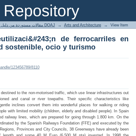
utilizaci&#243;n de ferrocarriles en 
Repository
rismo
مقالات مستوردة من دليل الدوريات مفتوحة المصدر DOAJ
→
Arts and Architecture
→
View Item
utilizaci&#243;n de ferrocarriles en
 sostenible, ocio y turismo
/handle/123456789/8110
stined to the non-motorised traffic, which use linear infrastructures out
oned and canal or river towpaths. Their specific characteristics like
e inclines convert them into wonderful places for walking or riding
ple with limited mobility (children, elderly and disabled people). In Spain
d railway lines, which are prepared for going through 1.800 km. On the
inated by the Spanish Railways Foundation (FFE) and executed by the
, Regions, Provinces and City Councils, 38 Greenways have already been
of length and some 40 M Euro (6.500 M pta) invested. In 1998 the