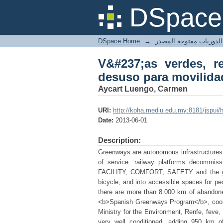
V&#237;as verdes, re
DSpace 
sostenible, ocio y tu
DSpace Home
→
V&#237;as verdes, re
desuso para movilidad
Aycart Luengo, Carmen
URI:
http://koha.mediu.edu.my:8181/jspui
Date:
2013-06-01
Description:
Greenways are autonomous infrastructures de
of service: railway platforms decommissi
FACILITY, COMFORT, SAFETY and the gentl
bicycle, and into accessible spaces for peo
there are more than 8.000 km of abandone
<b>Spanish Greenways Program</b>, coord
Ministry for the Environment, Renfe, feve
very well conditioned, adding 950 km 