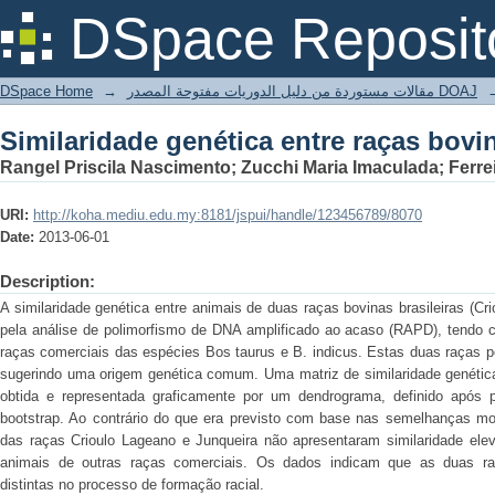
Similaridade genética entre raças bovin
DSpace Reposit
DSpace Home
→
مقالات مستوردة من دليل الدوريات مفتوحة المصدر DOAJ
Similaridade genética entre raças bovin
Rangel Priscila Nascimento; Zucchi Maria Imaculada; Ferrei
URI:
http://koha.mediu.edu.my:8181/jspui/handle/123456789/8070
Date:
2013-06-01
Description:
A similaridade genética entre animais de duas raças bovinas brasileiras (Cr
pela análise de polimorfismo de DNA amplificado ao acaso (RAPD), tendo c
raças comerciais das espécies Bos taurus e B. indicus. Estas duas raças p
sugerindo uma origem genética comum. Uma matriz de similaridade genétic
obtida e representada graficamente por um dendrograma, definido após 
bootstrap. Ao contrário do que era previsto com base nas semelhanças mo
das raças Crioulo Lageano e Junqueira não apresentaram similaridade el
animais de outras raças comerciais. Os dados indicam que as duas raç
distintas no processo de formação racial.