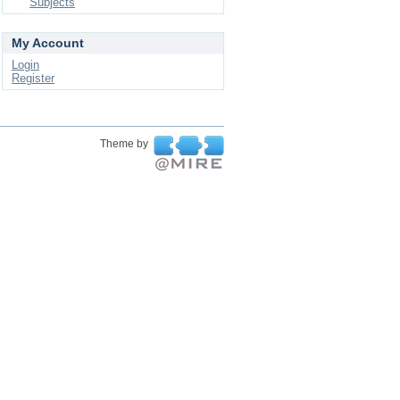
Subjects
My Account
Login
Register
Theme by