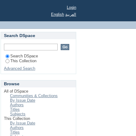
Login
English
العربية
Search DSpace
Search DSpace
This Collection
Advanced Search
Browse
All of DSpace
Communities & Collections
By Issue Date
Authors
Titles
Subjects
This Collection
By Issue Date
Authors
Titles