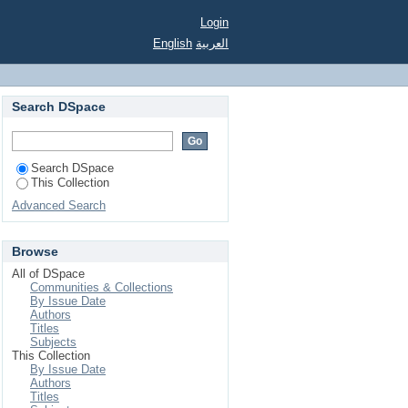
Login
English
العربية
Search DSpace
Search DSpace
This Collection
Advanced Search
Browse
All of DSpace
Communities & Collections
By Issue Date
Authors
Titles
Subjects
This Collection
By Issue Date
Authors
Titles