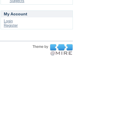
Subjects
My Account
Login
Register
Theme by