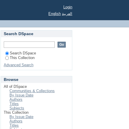
Login
English
العربية
Search DSpace
Search DSpace
This Collection
Advanced Search
Browse
All of DSpace
Communities & Collections
By Issue Date
Authors
Titles
Subjects
This Collection
By Issue Date
Authors
Titles