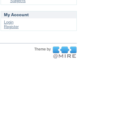
Subjects
My Account
Login
Register
Theme by