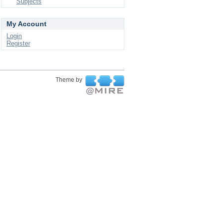
Subjects
My Account
Login
Register
Theme by