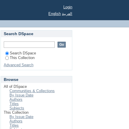
Login
English
العربية
Search DSpace
Search DSpace
This Collection
Advanced Search
Browse
All of DSpace
Communities & Collections
By Issue Date
Authors
Titles
Subjects
This Collection
By Issue Date
Authors
Titles