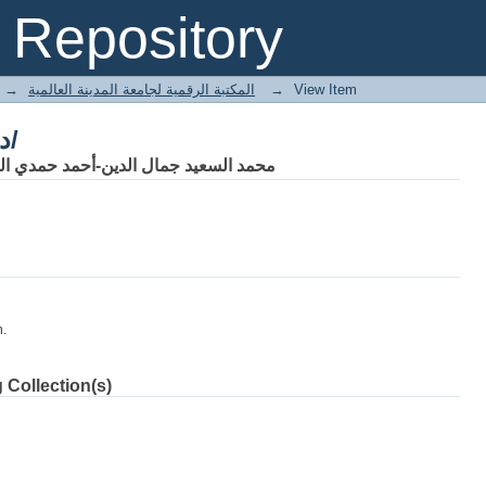
دراسات ومختارات فارسية/
Repository
→
E-Books المكتبة الرقمية لجامعة المدينة العالمية
→
View Item
دراسات ومختارات فارسية/
محمد السعيد جمال الدين-أحمد حمدي ال
m.
 Collection(s)