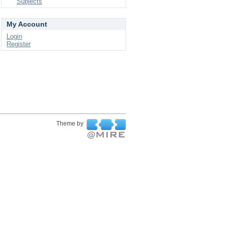
Subjects
My Account
Login
Register
Theme by