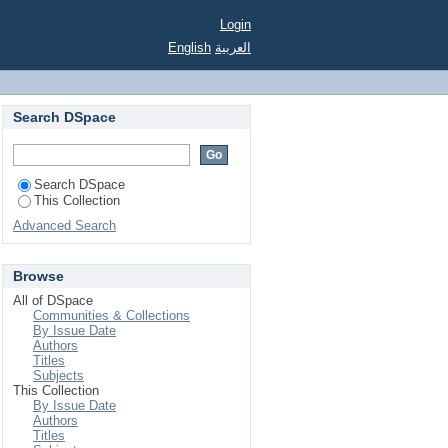
Login
English
العربية
Search DSpace
Search DSpace
This Collection
Advanced Search
Browse
All of DSpace
Communities & Collections
By Issue Date
Authors
Titles
Subjects
This Collection
By Issue Date
Authors
Titles