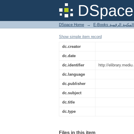
DSpace 
DSpace Home
→
المكتبة الرقمية
Show simple item record
dc.creator
dc.date
dc.identifier
http://elibrary.med
dc.language
dc.publisher
dc.subject
dc.title
dc.type
Files in this item