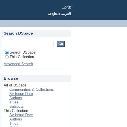
Login
English
العربية
Search DSpace
Search DSpace
This Collection
Advanced Search
Browse
All of DSpace
Communities & Collections
By Issue Date
Authors
Titles
Subjects
This Collection
By Issue Date
Authors
Titles