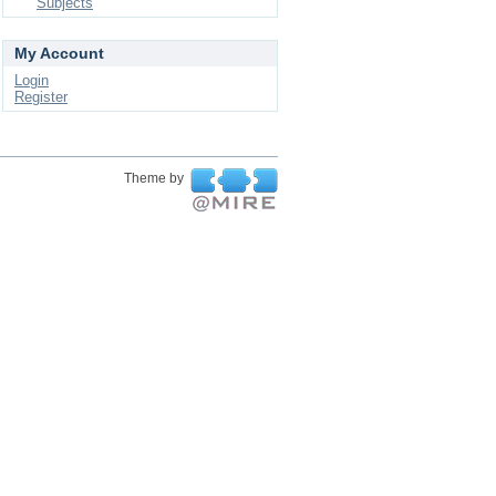
Subjects
My Account
Login
Register
Theme by