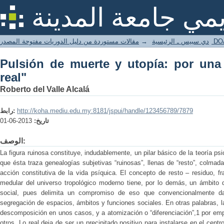
Pulsión de muerte y utopía: por una ar
يمي جامعة المدينة
→
دي سبيس ـ الرئيسية
ة من دليل الدوريات مفتوحة المصدر
Pulsión de muerte y utopía: por una
real"
Roberto del Valle Alcalá
رابط:
http://koha.mediu.edu.my:8181/jspui/handle/123456789/7879
2013-06-01
تاريخ:
الوصف:
La figura ruinosa constituye, indudablemente, un pilar básico de la teoría ps
que ésta traza genealogías subjetivas “ruinosas”, llenas de “resto”, colmada
acción constitutiva de la vida psíquica. El concepto de resto – residuo, f
medular del universo tropológico moderno tiene, por lo demás, un ámbito d
social, pues delimita un compromiso de eso que convencionalmente da
segregación de espacios, ámbitos y funciones sociales. En otras palabras, 
descomposición en unos casos, y a atomización o “diferenciación”,1 por em
otros. Lo real deja de ser un precipitado positivo para instalarse en el centr