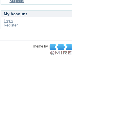
Subjects
My Account
Login
Register
Theme by