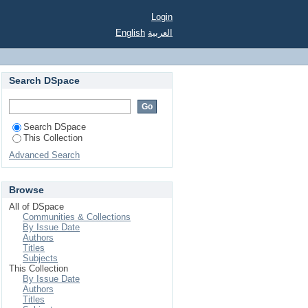
Login
English
العربية
Search DSpace
Search DSpace
This Collection
Advanced Search
Browse
All of DSpace
Communities & Collections
By Issue Date
Authors
Titles
Subjects
This Collection
By Issue Date
Authors
Titles