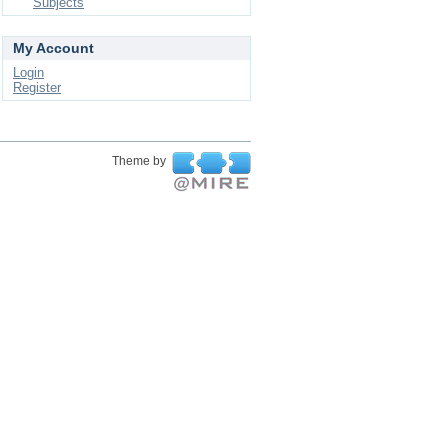
Subjects
My Account
Login
Register
Theme by