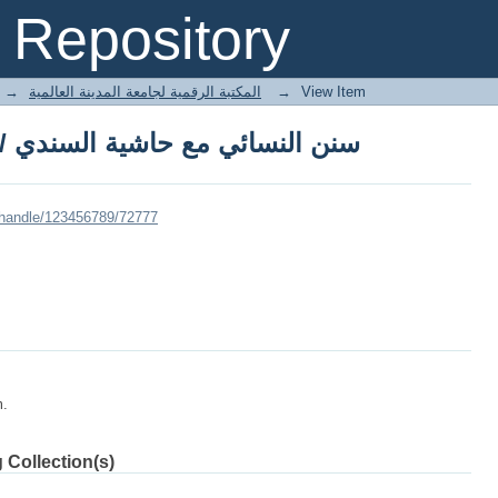
سنن النسائي مع حاشية السندي /
Repository
→
E-Books المكتبة الرقمية لجامعة المدينة العالمية
→
View Item
سنن النسائي مع حاشية السندي /
/handle/123456789/72777
m.
 Collection(s)