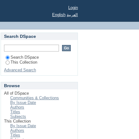
Login
English
العربية
Search DSpace
Search DSpace
This Collection
Advanced Search
Browse
All of DSpace
Communities & Collections
By Issue Date
Authors
Titles
Subjects
This Collection
By Issue Date
Authors
Titles