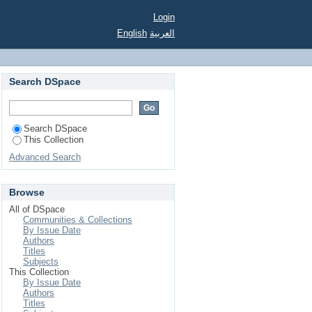
Login
English
العربية
Search DSpace
Search DSpace
This Collection
Advanced Search
Browse
All of DSpace
Communities & Collections
By Issue Date
Authors
Titles
Subjects
This Collection
By Issue Date
Authors
Titles