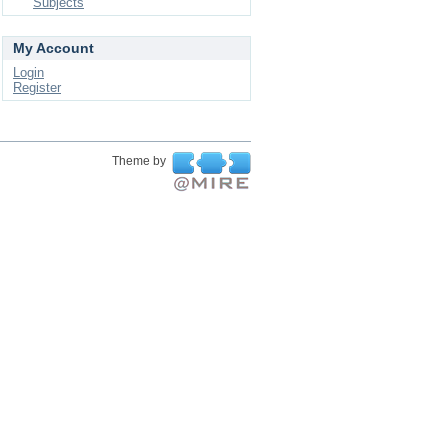
Subjects
My Account
Login
Register
Theme by