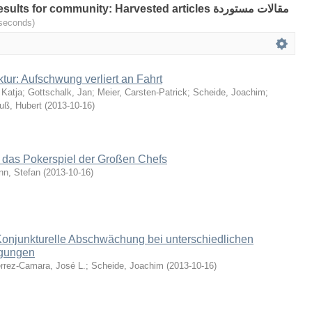
 for community: Harvested articles مقالات مستوردة
0.005 seconds)
ur: Aufschwung verliert an Fahrt
, Katja; Gottschalk, Jan; Meier, Carsten-Patrick; Scheide, Joachim;
uß, Hubert
(
2013-10-16
)
 : das Pokerspiel der Großen Chefs
nn, Stefan
(
2013-10-16
)
 Konjunkturelle Abschwächung bei unterschiedlichen
gungen
ierrez-Camara, José L.; Scheide, Joachim
(
2013-10-16
)