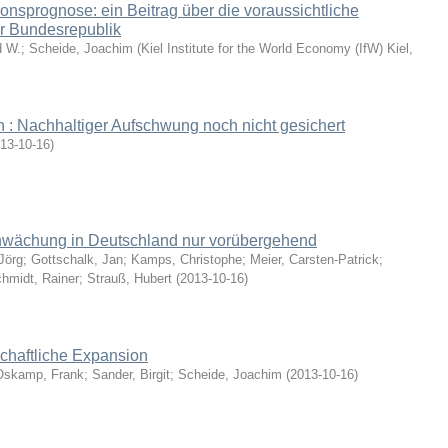
tionsprognose: ein Beitrag über die voraussichtliche
er Bundesrepublik
d W.; Scheide, Joachim
(
Kiel Institute for the World Economy (IfW) Kiel
,
n : Nachhaltiger Aufschwung noch nicht gesichert
13-10-16
)
hwächung in Deutschland nur vorübergehend
Jörg; Gottschalk, Jan; Kamps, Christophe; Meier, Carsten-Patrick;
hmidt, Rainer; Strauß, Hubert
(
2013-10-16
)
chaftliche Expansion
Oskamp, Frank; Sander, Birgit; Scheide, Joachim
(
2013-10-16
)