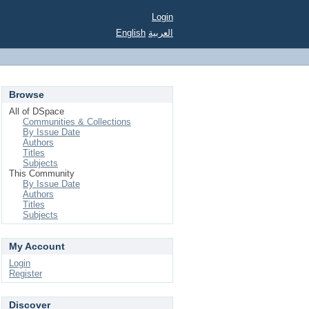
Login
English
العربية
Browse
All of DSpace
Communities & Collections
By Issue Date
Authors
Titles
Subjects
This Community
By Issue Date
Authors
Titles
Subjects
My Account
Login
Register
Discover