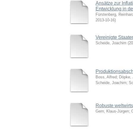
Ansätze zur Infla
Entwicklung in d
Fürstenberg, Reinhar
2013-10-16
)
Vereinigte Staate
Scheide, Joachim
(
20
Produktionsabsc
Boss, Alfred; Döpke, 
Scheide, Joachim; Sc
Robuste weltwirts
Gern, Klaus-Jürgen; 