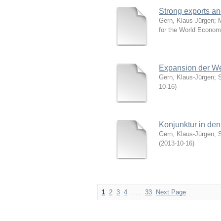
Strong exports an
Gern, Klaus-Jürgen; M
for the World Economy
Expansion der Wel
Gern, Klaus-Jürgen; S
10-16
)
Konjunktur in de
Gern, Klaus-Jürgen; 
(
2013-10-16
)
1
2
3
4
. . .
33
Next Page