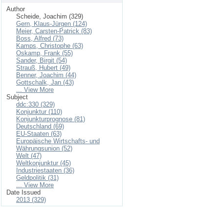
Author
Scheide, Joachim (329)
Gern, Klaus-Jürgen (124)
Meier, Carsten-Patrick (83)
Boss, Alfred (73)
Kamps, Christophe (63)
Oskamp, Frank (55)
Sander, Birgit (54)
Strauß, Hubert (49)
Benner, Joachim (44)
Gottschalk, Jan (43)
... View More
Subject
ddc:330 (329)
Konjunktur (110)
Konjunkturprognose (81)
Deutschland (69)
EU-Staaten (63)
Europäische Wirtschafts- und
Währungsunion (52)
Welt (47)
Weltkonjunktur (45)
Industriestaaten (36)
Geldpolitik (31)
... View More
Date Issued
2013 (329)