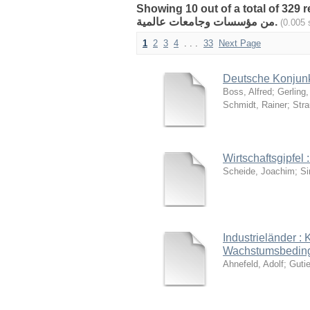
Showing 10 out of a total of 329 results
من مؤسسات وجامعات عالمية.
(
1
2
3
4
. . .
33
Next Page
Deutsche Konjunkt
Boss, Alfred; Gerling
Schmidt, Rainer; Stra
Wirtschaftsgipfel
Scheide, Joachim; Si
Industrieländer :
Wachstumsbedin
Ahnefeld, Adolf; Gut