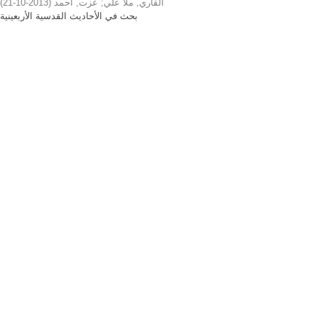
)
2013-10-21
(
عزت, أحمد
;
القاري, ملا علي
بحث في الأحاديث القدسية الأربعينية