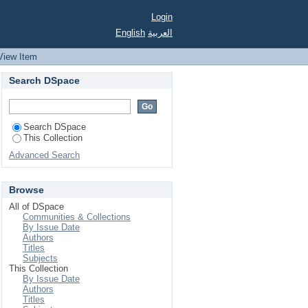
DADE DE FRUTOS DE
Login
English
العربية
View Item
Search DSpace
Search DSpace
This Collection
Advanced Search
Browse
All of DSpace
Communities & Collections
By Issue Date
Authors
Titles
Subjects
This Collection
By Issue Date
Authors
Titles