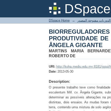
BIORREGULADORES 
DSpace 
TOMATEIRO CULTIV
DSpace Home
→
BIORREGULADO
PRODUTIVIDADE DE
ÂNGELA GIGANTE
MARTINS MARIA BERNARD
ROBERTO DE
URI:
http://koha.mediu.edu.my:8181/jspui
Date:
2013-05-30
Description:
O presente trabalho teve como finalidade
esculentum Mill. cv. Ângela Gigante, su
determinar as possíveis alterações na p
distintas, dois ensaios. As mudas foram
terra, contendo uma mistura de solo argil