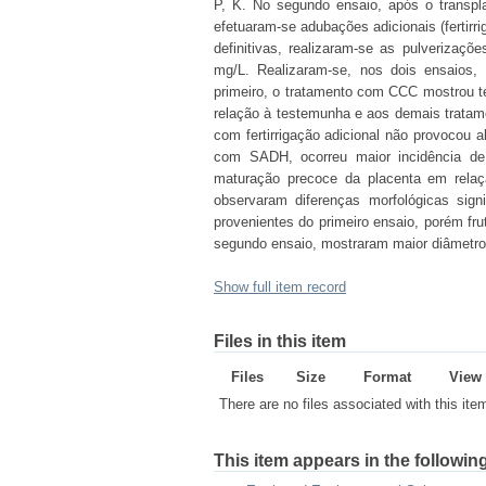
P, K. No segundo ensaio, após o transp
efetuaram-se adubações adicionais (fertirr
definitivas, realizaram-se as pulveri
mg/L. Realizaram-se, nos dois ensaios, 
primeiro, o tratamento com CCC mostrou t
relação à testemunha e aos demais tratam
com fertirrigação adicional não provocou a
com SADH, ocorreu maior incidência de
maturação precoce da placenta em relaç
observaram diferenças morfológicas sign
provenientes do primeiro ensaio, porém fr
segundo ensaio, mostraram maior diâmetro
Show full item record
Files in this item
Files
Size
Format
View
There are no files associated with this ite
This item appears in the following