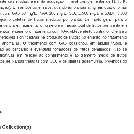
lante das mudas, além da adubação mineral complementar de N, P, K,
igação). Em ambos os ensaios, quando as plantas atingiram quatro folhas
zações com GA3 50 mg/L; NAA 100 mg/L; CCC 1.500 mg/L e SADH 3.000
quatro coletas de frutos maduros por planta. De modo geral, para o
endência em aumentar o número e a massa total de frutos por planta em
entos, enquanto o tratamento com NAA obteve efeito contrário. O ensaio
lterações significativas na produção de frutos; no entanto, no tratamento
 anomalias. O tratamento com GA3 ocasionou, em alguns frutos, a
ão ao pericarpo e eventuais formações de frutos geminados. Não se
ificativas em relação ao comprimento e ao diâmetro médio de frutos
utos de plantas tratadas com CCC e de plantas testemunha, provindos do
.
m.
 Collection(s)