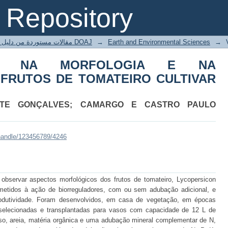
NA MORFOLOGIA E NA PRODUTIVI
Repository
AR ÂNGELA GIGANTE
مقالات مستوردة من دليل الدوريات مفتوحة المصدر DOAJ
→
Earth and Environmental Sciences
→
RES NA MORFOLOGIA E NA
 FRUTOS DE TOMATEIRO CULTIVAR
ETE GONÇALVES; CAMARGO E CASTRO PAULO
/handle/123456789/4246
 observar aspectos morfológicos dos frutos de tomateiro, Lycopersicon
bmetidos à ação de biorreguladores, com ou sem adubação adicional, e
rodutividade. Foram desenvolvidos, em casa de vegetação, em épocas
 selecionadas e transplantadas para vasos com capacidade de 12 L de
oso, areia, matéria orgânica e uma adubação mineral complementar de N,