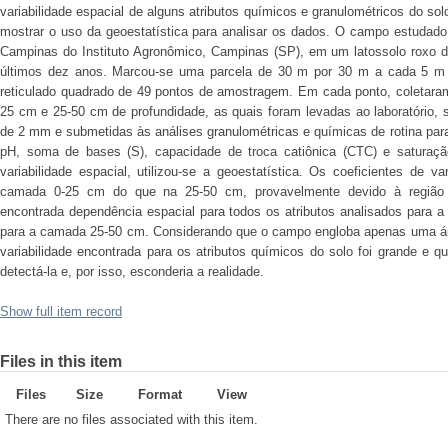
variabilidade espacial de alguns atributos químicos e granulométricos do so
mostrar o uso da geoestatística para analisar os dados. O campo estudado 
Campinas do Instituto Agronômico, Campinas (SP), em um latossolo roxo di
últimos dez anos. Marcou-se uma parcela de 30 m por 30 m a cada 5 m
reticulado quadrado de 49 pontos de amostragem. Em cada ponto, coletara
25 cm e 25-50 cm de profundidade, as quais foram levadas ao laboratório,
de 2 mm e submetidas às análises granulométricas e químicas de rotina para ob
pH, soma de bases (S), capacidade de troca catiônica (CTC) e saturaçã
variabilidade espacial, utilizou-se a geoestatística. Os coeficientes de 
camada 0-25 cm do que na 25-50 cm, provavelmente devido à região d
encontrada dependência espacial para todos os atributos analisados para 
para a camada 25-50 cm. Considerando que o campo engloba apenas uma áre
variabilidade encontrada para os atributos químicos do solo foi grande e 
detectá-la e, por isso, esconderia a realidade.
Show full item record
Files in this item
Files
Size
Format
View
There are no files associated with this item.