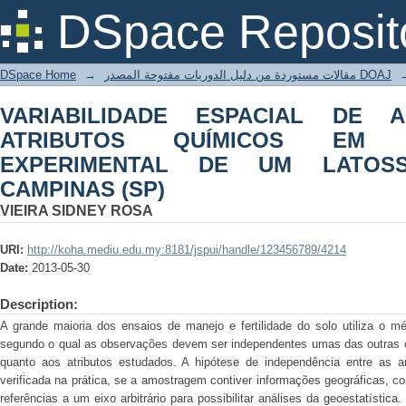
VARIABILIDADE ESPACIAL DE ARGIL
DSpace Reposit
PARCELA EXPERIMENTAL DE UM LAT
DSpace Home
→
مقالات مستوردة من دليل الدوريات مفتوحة المصدر DOAJ
VARIABILIDADE ESPACIAL DE A
ATRIBUTOS QUÍMICOS EM
EXPERIMENTAL DE UM LATO
CAMPINAS (SP)
VIEIRA SIDNEY ROSA
URI:
http://koha.mediu.edu.my:8181/jspui/handle/123456789/4214
Date:
2013-05-30
Description:
A grande maioria dos ensaios de manejo e fertilidade do solo utiliza o m
segundo o qual as observações devem ser independentes umas das outras e
quanto aos atributos estudados. A hipótese de independência entre as a
verificada na prática, se a amostragem contiver informações geográficas, 
referências a um eixo arbitrário para possibilitar análises da geoestatística.