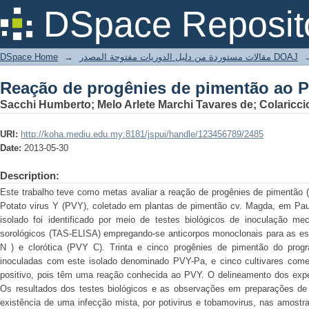
Reação de progênies de pimentão ao P
DSpace Reposit
DSpace Home
→
مقالات مستوردة من دليل الدوريات مفتوحة المصدر DOAJ
Reação de progênies de pimentão ao P
Sacchi Humberto; Melo Arlete Marchi Tavares de; Colaricci
URI:
http://koha.mediu.edu.my:8181/jspui/handle/123456789/2485
Date:
2013-05-30
Description:
Este trabalho teve como metas avaliar a reação de progênies de pimentão
Potato virus Y (PVY), coletado em plantas de pimentão cv. Magda, em Paulí
isolado foi identificado por meio de testes biológicos de inoculação me
sorológicos (TAS-ELISA) empregando-se anticorpos monoclonais para as es
N ) e clorótica (PVY C). Trinta e cinco progênies de pimentão do pro
inoculadas com este isolado denominado PVY-Pa, e cinco cultivares comer
positivo, pois têm uma reação conhecida ao PVY. O delineamento dos exper
Os resultados dos testes biológicos e as observações em preparações de 
existência de uma infecção mista, por potivirus e tobamovirus, nas amostr