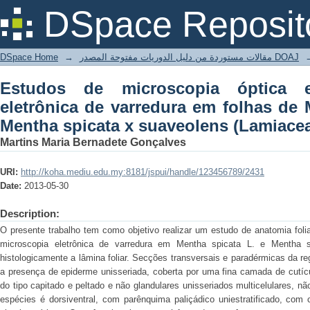
Estudos de microscopia óptica e de mi
DSpace Reposit
de Mentha spicata e de Mentha spicata
DSpace Home
→
مقالات مستوردة من دليل الدوريات مفتوحة المصدر DOAJ
Estudos de microscopia óptica 
eletrônica de varredura em folhas de 
Mentha spicata x suaveolens (Lamiace
Martins Maria Bernadete Gonçalves
URI:
http://koha.mediu.edu.my:8181/jspui/handle/123456789/2431
Date:
2013-05-30
Description:
O presente trabalho tem como objetivo realizar um estudo de anatomia foli
microscopia eletrônica de varredura em Mentha spicata L. e Mentha s
histologicamente a lâmina foliar. Secções transversais e paradérmicas da r
a presença de epiderme unisseriada, coberta por uma fina camada de cutícu
do tipo capitado e peltado e não glandulares unisseriados multicelulares, 
espécies é dorsiventral, com parênquima paliçádico uniestratificado, com 