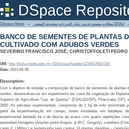
BANCO DE SEMENTES DE PLANTA
DSpace Reposit
ADUBOS VERDES
DSpace Home
→
مقالات مستوردة من دليل الدوريات مفتوحة المصدر DOAJ
BANCO DE SEMENTES DE PLANTAS 
CULTIVADO COM ADUBOS VERDES
SEVERINO FRANCISCO JOSÉ; CHRISTOFFOLETI PEDRO
URI:
http://koha.mediu.edu.my:8181/jspui/handle/123456789/2326
Date:
2013-05-30
Description:
Com o objetivo de estudar a composição de banco de sementes de plantas 
verdes, desenvolveu-se um experimento em casa de vegetação do Departa
Superior de Agricultura "Luiz de Queiroz" (ESALQ/USP), Piracicaba (SP), 
2000. As parcelas experimentais, compostas de 1 kg de solo amostrado p
partir da experimentação em campo, foram instaladas em bandejas 
experimental adotado foi o de blocos ao acaso com quatro repetições cons
amendoim-forrageiro (Arachis pintoi Krapov. & W.C. Gregory), crotalária (Cro
cajan (L.) Millsp.] e testemunha sem capina; b) plantas daninhas - capim-br