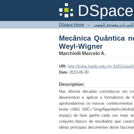
Mecânica Quântica no
DSpace 
DSpace Home
→
Mecânica Quântica n
Weyl-Wigner
Marchiolli Marcelo A.
URI:
http://koha.mediu.edu.my:8181/jspui
Date:
2013-05-30
Description:
Nas últimas décadas constata-se um cr
desenvolver e aplicar o formalismo de W
aprofundarmos os nossos conhecimentos s
limite <IMG SRC="/img/fbpe/rbef/v24n4/a
espaço de fase ganhe cada vez mais adep
conjunto básico de resultados que caract
idéias principais decorrentes deste fascina