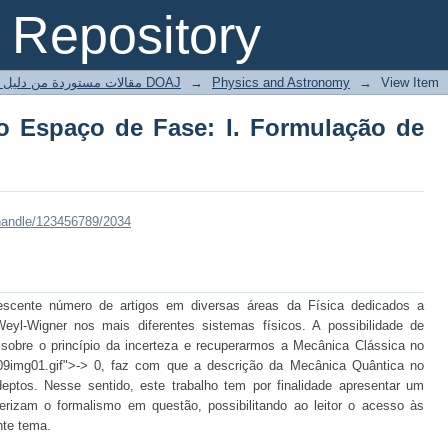
 Espaço de Fase: I. Formulação de We
Repository
مقالات مستوردة من دليل الدوريات مفتوحة المصدر DOAJ
→
Physics and Astronomy
→
View Item
o Espaço de Fase: I. Formulação de
/handle/123456789/2034
escente número de artigos em diversas áreas da Física dedicados a
eyl-Wigner nos mais diferentes sistemas físicos. A possibilidade de
obre o princípio da incerteza e recuperarmos a Mecânica Clássica no
09img01.gif">-> 0, faz com que a descrição da Mecânica Quântica no
tos. Nesse sentido, este trabalho tem por finalidade apresentar um
erizam o formalismo em questão, possibilitando ao leitor o acesso às
nte tema.