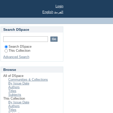
yl-Wigner
Login
English
العربية
Search DSpace
Search DSpace
This Collection
Advanced Search
Browse
All of DSpace
Communities & Collections
By Issue Date
Authors
Titles
Subjects
This Collection
By Issue Date
Authors
Titles