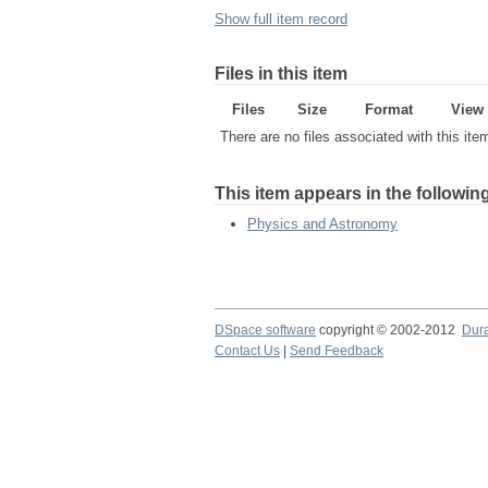
Show full item record
Files in this item
Files
Size
Format
View
There are no files associated with this ite
This item appears in the following
Physics and Astronomy
DSpace software
copyright © 2002-2012
Dur
Contact Us
|
Send Feedback