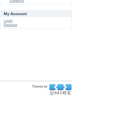
Subjects
My Account
Login
Register
Theme by