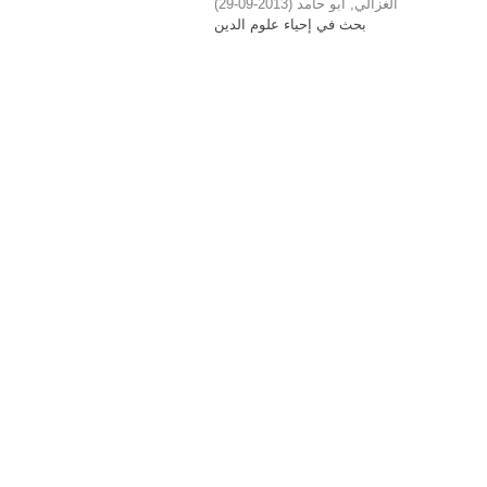
)
2013-09-29
(
الغزالي, أبو حامد
بحث في إحياء علوم الدين