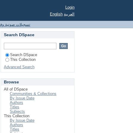
Login
English
العربية
تسجيلات صوتية وفي
Search DSpace
Search DSpace
This Collection
Advanced Search
Browse
All of DSpace
Communities & Collections
By Issue Date
Authors
Titles
Subjects
This Collection
By Issue Date
Authors
Titles