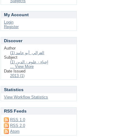
Subjects
My Account
Login
Register
Discover
Author
الغزالي, أبو حامد (1)
Subject
إحياء - علوم - الدين (1)
... View More
Date Issued
2013 (1)
Statistics
View Workflow Statistics
RSS Feeds
RSS 1.0
RSS 2.0
Atom